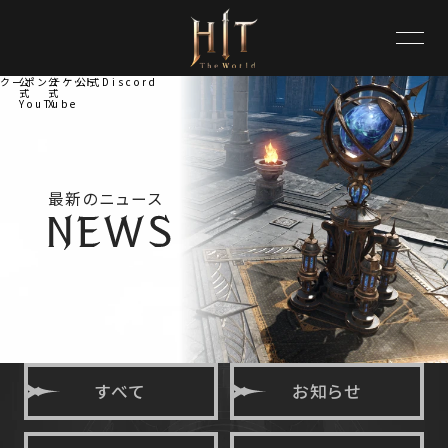
クーポンチケット
公
公
公式Discord
式
式
YouTube
X
最新のニュース
すべて
お知らせ