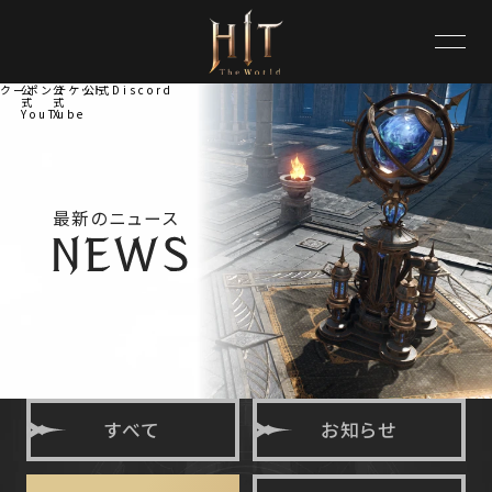
クーポンチケット
公
公
公式Discord
式
式
YouTube
X
最新のニュース
すべて
お知らせ