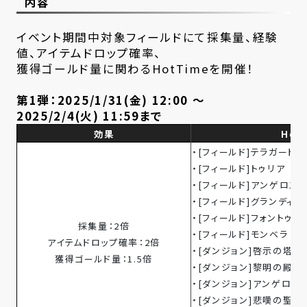
内容
イベント期間中対象フィールドにて採集量、経験
値、アイテムドロップ確率、
獲得ゴールド量に関わるHotTimeを開催！
第1弾：2025/1/31(金) 12:00 ～
2025/2/4(火) 11:59まで
効果
Hot
・[フィールド]テラガード
・[フィールド]トゥリア
・[フィールド]アンゲロス
・[フィールド]グランディー
・[フィールド]フォントゥナ
採集量：2倍
・[フィールド]モンベラ
アイテムドロップ確率：2倍
・[ダンジョン]啓示の塔 1
獲得ゴールド量：1.5倍
・[ダンジョン]黎明の殿堂 
・[ダンジョン]アンゲロス
・[ダンジョン]悲嘆の聖地 Lv.2