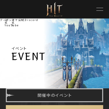
クーポンチケット
公
公
公式Discord
式
式
YouTube
X
イベント
開催中のイベント