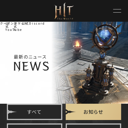
クーポンチケット
公
公
公式Discord
式
式
YouTube
X
最新のニュース
すべて
お知らせ