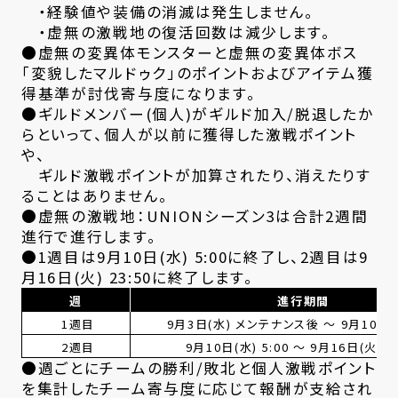
・経験値や装備の消滅は発生しません。
・虚無の激戦地の復活回数は減少します。
●虚無の変異体モンスターと虚無の変異体ボス
「変貌したマルドゥク」のポイントおよびアイテム獲
得基準が討伐寄与度になります。
●ギルドメンバー(個人)がギルド加入/脱退したか
らといって、個人が以前に獲得した激戦ポイント
や、
ギルド激戦ポイントが加算されたり、消えたりす
ることはありません。
●虚無の激戦地：UNIONシーズン3は合計2週間
進行で進行します。
●1週目は9月10日(水) 5:00に終了し、2週目は9
月16日(火) 23:50に終了します。
週
進行期間
1週目
9月3日(水) メンテナンス後 ～ 9月10日(水
2週目
9月10日(水) 5:00 ～ 9月16日(火) 2
●週ごとにチームの勝利/敗北と個人激戦ポイント
を集計したチーム寄与度に応じて報酬が支給され