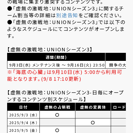
の戦場に集まり激突するコンテンツです。
●「虚無の激戦地：UNIONシーズン3」に関するチ
ーム割当等の詳細は
別途告知
をご確認ください。
●「虚無の激戦地：UNIONシーズン3」では以下の
ようなスケジュールにてコンテンツがオープンしま
す。
【虚無の激戦地：UNIONシーズン3】
週間(期間)
9月3日(水) メンテナンス後 ～ 9月16日(火) 23:50
闘争の大地
※「海底の心臓」は9月10日(水) 5:00から利用可
能となります。(9/8 17:10更新)
【虚無の激戦地：UNIONシーズン3-日毎にオープ
ンするコンテンツ別スケジュール】
日付
虚無の占領戦
虚無の変異体
ロード・ア
〇
2025/9/3 (水）
〇
2025/9/4 (木）
〇
2025/9/5 (金）