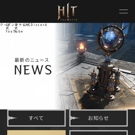
クーポンチケット
公
公
公式Discord
式
式
YouTube
X
最新のニュース
すべて
お知らせ