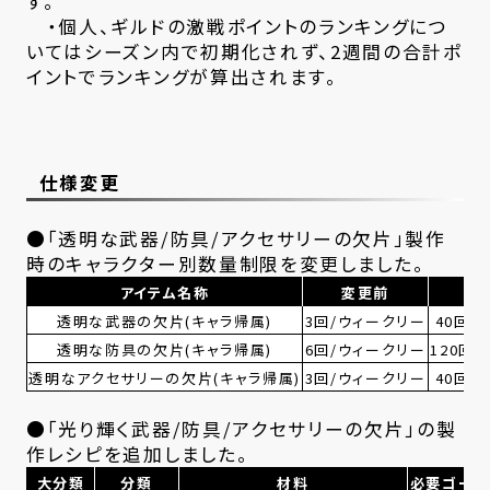
す。
・個人、ギルドの激戦ポイントのランキングにつ
いてはシーズン内で初期化されず、2週間の合計ポ
イントでランキングが算出されます。
仕様変更
●「透明な武器/防具/アクセサリーの欠片」製作
時のキャラクター別数量制限を変更しました。
アイテム名称
変更前
透明な武器の欠片(キャラ帰属)
3回/ウィークリー
40回/
透明な防具の欠片(キャラ帰属)
6回/ウィークリー
120回
透明なアクセサリーの欠片(キャラ帰属)
3回/ウィークリー
40回/
●「光り輝く武器/防具/アクセサリーの欠片」の製
作レシピを追加しました。
大分類
分類
材料
必要ゴール