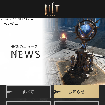
クーポンチケット
公
公
公式Discord
式
式
YouTube
X
最新のニュース
すべて
お知らせ