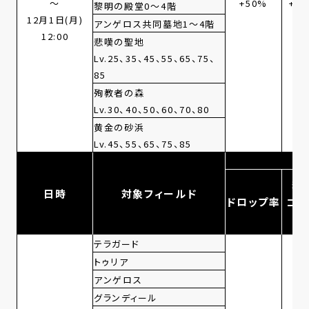
～
+50%
+5
黎明の殿堂0～4階
12月1日(月)
アンゲロス共同墓地1～4階
12:00
悲嘆の聖地
Lv.25、35、45、55、65、75、
85
殉教者の森
Lv.30、40、
50、60、70、80
黄金の砂浜
Lv.45、55、65、75、85
獲
日時
対象フィールド
ドロップ率
ゴー
ド
テラガード
トゥリア
アンゲロス
グランディール