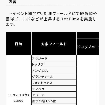
内容
・イベント期間中、対象フィールドにて経験値や
獲得ゴールドなどが上昇するHotTimeを実施し
ます。
獲
日時
対象フィールド
ドロップ率
ゴー
ド
テラガード
トゥリア
アンゲロス
グランディール
フォントゥナス
モンベラ
11月28日(金)
アバドン
12:00
啓示の塔1～5階