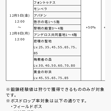
フォントゥナス
モンベラ
12月5日(金)
アバドン
12:00
啓示の塔1～5階
～
+50%
+5
黎明の殿堂0～4階
12月8日(月)
アンゲロス共同墓地1～4階
12:00
悲嘆の聖地
Lv.25、35、45、55、65、75、
85
殉教者の森
Lv.30、40、
50、60、70、80
黄金の砂浜
Lv.45、55、65、75、85
※鍛錬経験値は狩りで獲得できるもののみが対象
です。
※ボスドロップ率対象は以下の通りです。
・フィールドボス