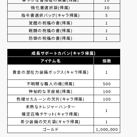
強化書選択袋(帰属)
30
指令書選択バッグ(キャラ帰属)
5
覚醒の祝福の書(帰属)
1
戦闘の祝福の書(帰属)
1
防御の祝福の書(帰属)
1
成長サポートカバン(キャラ帰属)
アイテム名
個数
黄金の潜在力装備ボックス(キャラ帰属)
1
不明瞭な職人の魂(帰属)
500
神秘的な羊皮紙(帰属)
100
色褪せたルーンの欠片(キャラ帰属)
100
未熟なトレジャーハンター
1
確定召喚チケット(キャラ帰属)
希少装備の欠片袋(キャラ帰属)
1
ゴールド
1,000,000