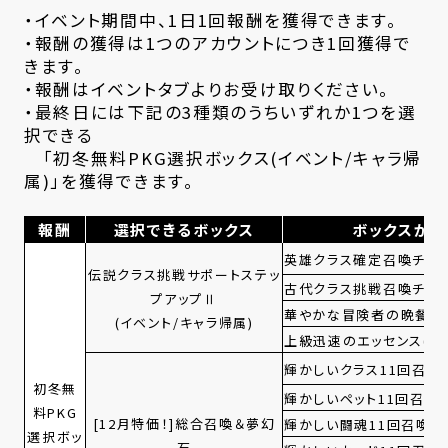
・イベント期間中、1日1回報酬を獲得できます。
・報酬の獲得は1つのアカウントにつき1回獲得で
きます。
・報酬はイベントタブよりお受け取りください。
・最終日には下記の3種類のうちいずれか1つを選
択できる
「初冬無料PKG選択ボックス(イベント/キャラ帰
属)」を獲得できます。
報酬
選択できるボックス
ボックスから
英雄クラス確定召喚チケッ
伝説クラス挑戦サポートステッ
古代クラス挑戦召喚チケッ
プアップⅡ
華やかな冒険者の晩餐(帰
(イベント/キャラ帰属)
上級迅速のエッセンス(帰
輝かしいクラス11回召喚
初冬無
輝かしいペット11回召喚チ
料PKG
[12月特価！]総合召喚＆夢幻
輝かしい闘魂11回召喚チ
選択ボッ
石