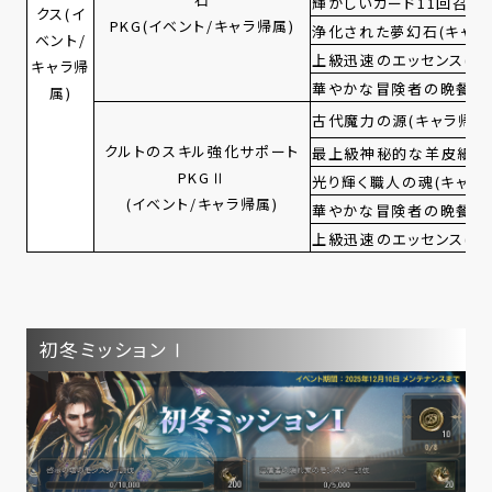
輝かしいカード11回召喚
クス(イ
PKG(イベント/キャラ帰属)
浄化された夢幻石(キャラ
ベント/
上級迅速のエッセンス(帰
キャラ帰
華やかな冒険者の晩餐(帰
属)
古代魔力の源(キャラ帰属
クルトのスキル強化サポート
最上級神秘的な羊皮紙(キ
PKGⅡ
光り輝く職人の魂(キャラ
(イベント/キャラ帰属)
華やかな冒険者の晩餐(帰
上級迅速のエッセンス(帰
初冬ミッションⅠ