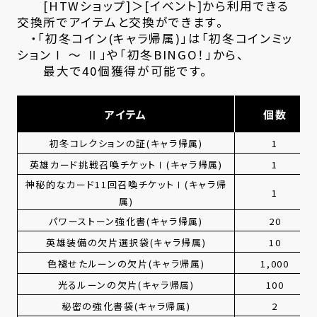
[HTWショップ]＞[イベント]から利用できる
交換所でアイテムと交換ができます。
・「初冬コイン(キャラ帰属)」は「初冬コインミッ
ションⅠ ～ Ⅱ」や「初冬BINGO！」から、
最大で40個獲得が可能です。
アイテム
個数
初冬コレクションの証(キャラ帰属)
1
英雄カード挑戦召喚チケットⅠ(キャラ帰属)
1
神秘的なカード11回召喚チケットⅠ(キャラ帰
1
属)
パワーストーン強化書(キャラ帰属)
20
英雄装備の欠片選択袋(キャラ帰属)
10
色褪せたルーンの欠片(キャラ帰属)
1,000
光るルーンの欠片(キャラ帰属)
100
秘密の強化書袋(キャラ帰属)
2