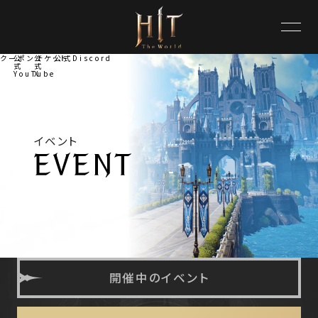
クーポンチケット
公
公
公式Discord
式
式
YouTube
X
イベント
開催中のイベント