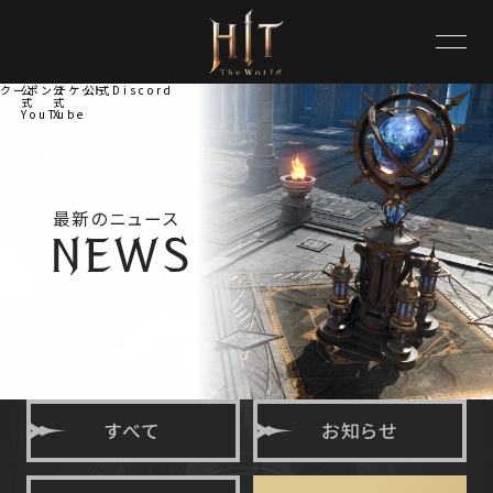
クーポンチケット
公
公
公式Discord
式
式
YouTube
X
最新のニュース
すべて
お知らせ