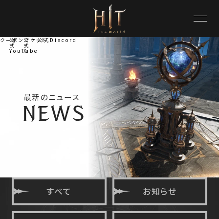
クーポンチケット
公
公
公式Discord
式
式
YouTube
X
最新のニュース
すべて
お知らせ