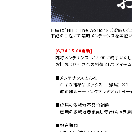
日頃は『HIT : The World』をご愛顧
下記の日程にて臨時メンテナンスを実施い
[6/24 15:00更新]
臨時メンテナンスは15:00に終了いた
お礼および不具合の補償としてアイテム
■メンテナンスのお礼
キキの補給品ボックスⅡ(帰属) ×1
遠距離ルーティングプレミアム1日チャー
■虚無の激戦地不具合補償
虚無の激戦地巻き戻し時計(キャラ帰属
■配布期間