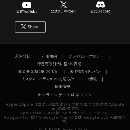
公式X（Twitter）
公式Discord
公式YouTube
運営会社
利用規約
プライバシーポリシー
特定商取引法に基づく表記
資金決済法に基づく表記
著作権ガイドライン
カスタマーハラスメント対応方針
IR情報
採用情報
オンラインゲームはネクソン
AppleとAppleロゴは、米国およびその他の国で登録されたApple
Inc.の商標です。
App Storeは、Apple Inc.のサービスマークです。
Google Play および Google Play ロゴは、Google LLC の商標で
す。
© NEXON Korea Corp.