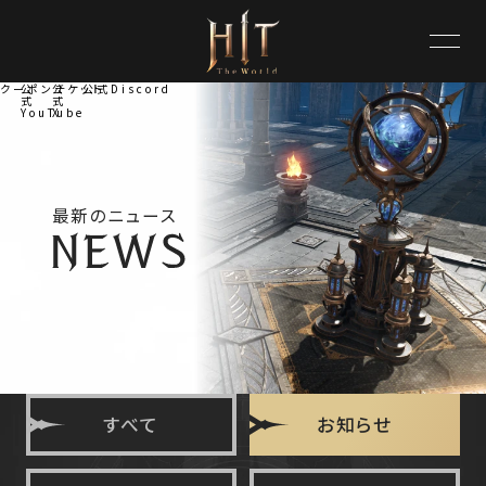
クーポンチケット
公
公
公式Discord
式
式
YouTube
X
最新のニュース
すべて
お知らせ