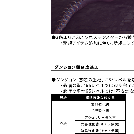
●3階エリアおよびボスモンスターから獲
・新規アイテム追加に伴い、新規コレク
ダンジョン難易度追加
●ダンジョン「悲嘆の聖地」に65レベルを
・悲嘆の聖地65レベルでは即時完了が
・悲嘆の聖地65レベルでは「不安定な
等級
獲得可能な呪文書
武器強化書
防具強化書
アクセサリー強化書
高級
武器強化書(キャラ帰属)
防具強化書(キャラ帰属)