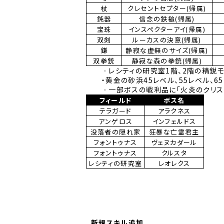
杖
クレセントセプター(帰属)
鈍器
信念の鉄槌(帰属)
宝珠
インスペクターアイ(帰属)
双剣
ルーカスの決意(帰属)
鎌
静寂な虚無のサイズ(帰属)
双拳銃
静寂な森の拳銃(帰属)
ㆍレシティの研究室1階、2階の精鋭モン
・黄金の砂浜45レベル、55レベル、6
ㆍ一部ボスの戦利品に「火炎のクリスタ
フィールド
ボス名
テラガード
アラクネス
アンゲロス
インフェルドス
没落者の隠れ家
狂暴な亡霊君主
フォントゥナス
ヴェヌカダール
フォントゥナス
クルスタ
レシティの研究室
レオレクス
新規スキル追加