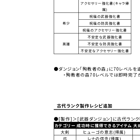
アクセサリー強化書(キャラ帰
属)
祝福の武器強化書
希少
祝福の防具強化書
祝福のアクセサリー強化書
不安定な武器強化書
英雄
不安定な防具強化書
不安定なアクセサリー強化書
●ダンジョン「殉教者の森」に70レベルを
・殉教者の森70レベルでは即時完了が
古代ランク製作レシピ追加
●[製作]＞[武器ダンジョン]に古代ラン
カテゴリー
成功時に獲得できるアイテム
大
大剣
ヒューゴの意志(帰属)
弓
レナの信念(帰属)