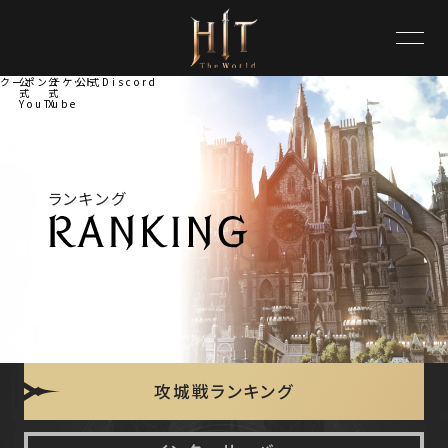
クーポンチケット
公
公
公式Discord
式
式
YouTube
X
ランキング
攻城戦ランキング